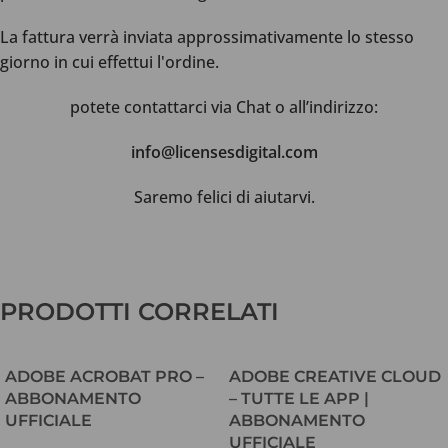
La fattura verrà inviata approssimativamente lo stesso
giorno in cui effettui l'ordine.
potete contattarci via Chat o all’indirizzo:
info@licensesdigital.com
Saremo felici di aiutarvi.
Recensioni dei clienti
PRODOTTI CORRELATI
Autodesk Advance Steel
ADOBE ACROBAT PRO –
ADOBE CREATIVE CLOUD
Giuseppe Tumolo
ABBONAMENTO
– TUTTE LE APP |
Rating: 5/5
UFFICIALE
ABBONAMENTO
UFFICIALE