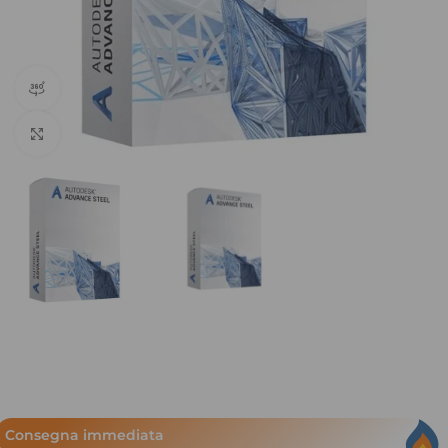
360 vista del prodotto
Clicca per ingrandire
Consegna immediata​