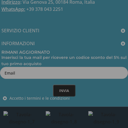
Indirizzo
:
Via Genova 25, 00184 Roma, Italia
Ottimo prezzo, codice arrivato dopo un ora come specif
WhatsApp:
+39 378 043 2251
Sun Dec 28 2025 21:02:05 GMT+0000 (Coordinated Univ
Autodesk Advance Steel
leonardo nughes
SERVIZIO CLIENTI
Rating: 5/5
INFORMAZIONI
Servizio di vendita e post-vendita eccellente. Procedura
RIMANI AGGIORNATO
Sun Dec 28 2025 21:01:05 GMT+0000 (Coordinated Univ
Inserisci la tua mail per ricevere un codice sconto del 5% sul
tuo primo acquisto
Accetto i termini e le condizioni