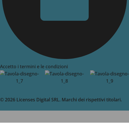
Accetto i termini e le condizioni
© 2026 Licenses Digital SRL. Marchi dei rispettivi titolari.
-
+
Microsoft Windows 7
29.95
€
Professional License