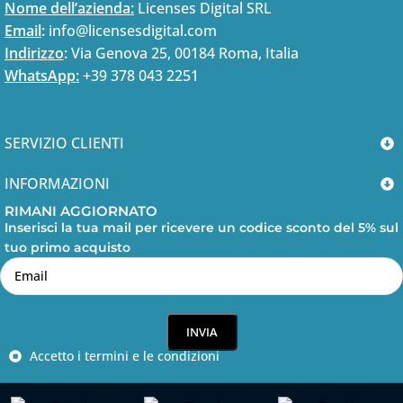
Nome dell’azienda:
Licenses Digital SRL
Rating: 5/5
Email
:
info@licensesdigital.com
Indirizzo
:
Via Genova 25, 00184 Roma, Italia
Perfetti!!! Quello che dicono mantengono. Soddisfatti
WhatsApp:
+39 378 043 2251
Sun Jan 25 2026 23:58:38 GMT+0000 (Coordinated Univ
Autodesk Revit Licenza Originale
Fabrizio Caiello
SERVIZIO CLIENTI
Rating: 5/5
INFORMAZIONI
Tutto bene esperienza perfetta
RIMANI AGGIORNATO
Sun Jan 25 2026 23:57:49 GMT+0000 (Coordinated Univ
Inserisci la tua mail per ricevere un codice sconto del 5% sul
Autodesk Revit Licenza Originale
tuo primo acquisto
Cristiano Pascucci
Rating: 5/5
Tutto perfettamente chiaro, nessuna difficoltà per acqu
Mon Dec 22 2025 00:56:14 GMT+0000 (Coordinated Uni
Accetto i termini e le condizioni
Autodesk Revit Licenza Originale
Antonio Romano