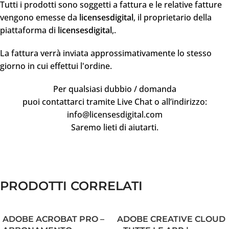
Tutti i prodotti sono soggetti a fattura e le relative fatture
vengono emesse da
licensesdigital
, il proprietario della
piattaforma di
licensesdigital
,.
La fattura verrà inviata approssimativamente lo stesso
giorno in cui effettui l'ordine.
Per qualsiasi dubbio / domanda
puoi contattarci tramite Live Chat o all’indirizzo:
info@licensesdigital.com
Saremo lieti di aiutarti.
Recensioni dei clienti
PRODOTTI CORRELATI
Autodesk Revit Licenza Originale
ADOBE ACROBAT PRO –
ADOBE CREATIVE CLOUD
Massimo Corrado