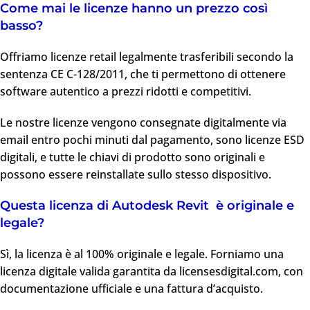
Come mai le licenze hanno un prezzo così
Inserisci la tua email e ricevi subito offerte
basso?
esclusive su AutoDesk, Windows, Office e altri
software originali.
Offriamo licenze retail legalmente trasferibili secondo la
sentenza CE C-128/2011, che ti permettono di ottenere
software autentico a prezzi ridotti e competitivi.
Le nostre licenze vengono consegnate digitalmente via
RICEVI LO SCONTO
email entro pochi minuti dal pagamento, sono licenze ESD
digitali, e tutte le chiavi di prodotto sono originali e
possono essere reinstallate sullo stesso dispositivo.
Download immediato • Licenze originali • Pagamento sicuro
Questa licenza di Autodesk Revit è originale e
legale?
Sì, la licenza è al 100% originale e legale. Forniamo una
licenza digitale valida garantita da licensesdigital.com, con
documentazione ufficiale e una fattura d’acquisto.