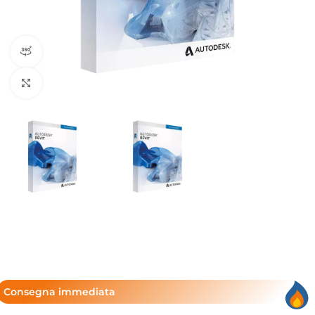
360 vista del prodotto
Clicca per ingrandire
Consegna immediata​