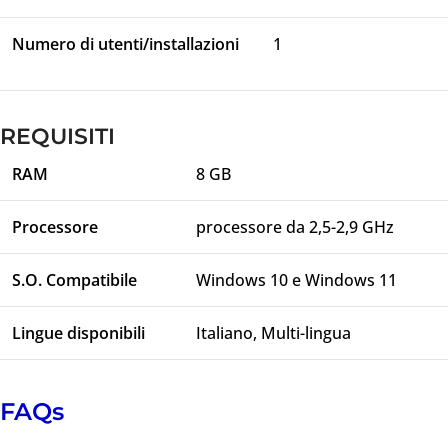
Numero di utenti/installazioni
1
REQUISITI
RAM
8 GB
Processore
processore da 2,5-2,9 GHz
S.O. Compatibile
Windows 10 e Windows 11
OTTIENI FINO AL
Lingue disponibili
Italiano, Multi-lingua
-70% SUL
SOFTWARE
FAQs