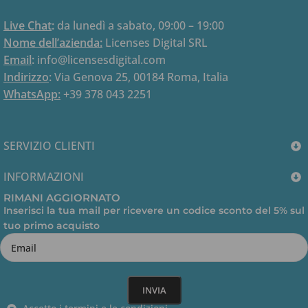
Microsoft Windows 11 Home License Key
Live Chat
:
da lunedì a sabato, 09:00 – 19:00
Mauro Follieri
Nome dell’azienda:
Licenses Digital SRL
Rating: 5/5
Email
:
info@licensesdigital.com
Indirizzo
:
Via Genova 25, 00184 Roma, Italia
Grazie a voi, non ho avuto nessun problema, guida sempl
WhatsApp:
+39 378 043 2251
Mon Jan 26 2026 00:29:16 GMT+0000 (Coordinated Univ
Microsoft Windows 11 Home License Key
Pio Longobardo
SERVIZIO CLIENTI
Rating: 5/5
INFORMAZIONI
Presenta prodotti a prezzi accessibili e garantisce i pro
RIMANI AGGIORNATO
Sun Jan 25 2026 21:02:19 GMT+0000 (Coordinated Unive
Inserisci la tua mail per ricevere un codice sconto del 5% sul
Microsoft Windows 11 Home License Key
tuo primo acquisto
Francesco Colangelo
Rating: 5/5
Puntuali nella spedizione e gentili nell’assistenza
Sun Jan 25 2026 20:54:35 GMT+0000 (Coordinated Univ