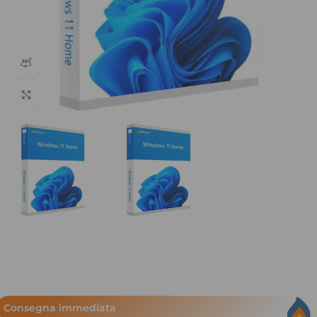
360 vista del prodotto
Clicca per ingrandire
Consegna immediata​