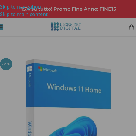
Skip to navigation
15% su tutto! Promo Fine Anno: FINE15
Skip to main content
-71%